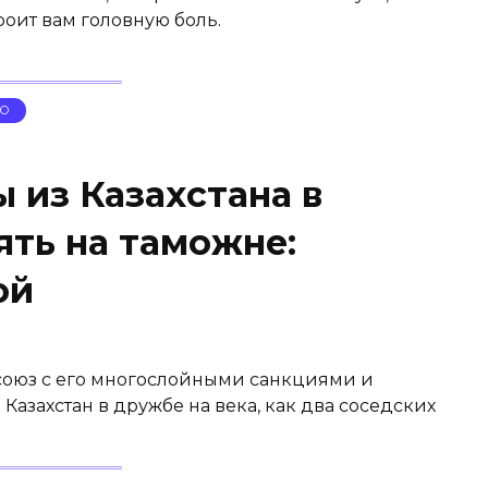
троит вам головную боль.
ИЮ
ы из Казахстана в
ять на таможне:
ой
осоюз с его многослойными санкциями и
 Казахстан в дружбе на века, как два соседских