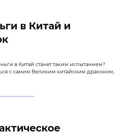
ьги в Китай и
ок
еньги в Китай станет таким испытанием?
ться с самим Великим китайским драконом,
актическое