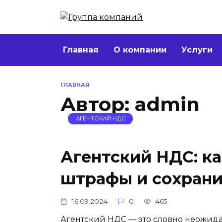
Перейти
к
содержанию
Главная
О компании
Услуги
ГЛАВНАЯ
Автор:
admin
АГЕНТСКИЙ НДС
Агентский НДС: ка
штрафы и сохрани
16.09.2024
0
465
Агентский НДС — это словно неожидан